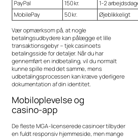
PayPal
150 kr.
1‑2 arbejdsdag
MobilePay
50 kr.
Øjeblikkeligt
Vær opmærksom på, at nogle
betalingsudbydere kan pålægge et lille
transaktionsgebyr – tjek casinoets
betalingsside for detaljer. Når du har
gennemført en indbetaling, vil du normalt
kunne spille med det samme, mens
udbetalingsprocessen kan kræve yderligere
dokumentation af din identitet.
Mobiloplevelse og
casino‑app
De fleste MGA‑licenserede casinoer tilbyder
en fuldt responsiv hjemmeside, men mange