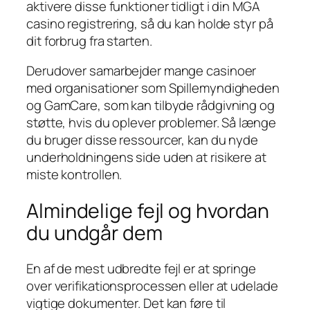
aktivere disse funktioner tidligt i din MGA
casino registrering, så du kan holde styr på
dit forbrug fra starten.
Derudover samarbejder mange casinoer
med organisationer som Spillemyndigheden
og GamCare, som kan tilbyde rådgivning og
støtte, hvis du oplever problemer. Så længe
du bruger disse ressourcer, kan du nyde
underholdningens side uden at risikere at
miste kontrollen.
Almindelige fejl og hvordan
du undgår dem
En af de mest udbredte fejl er at springe
over verifikationsprocessen eller at udelade
vigtige dokumenter. Det kan føre til