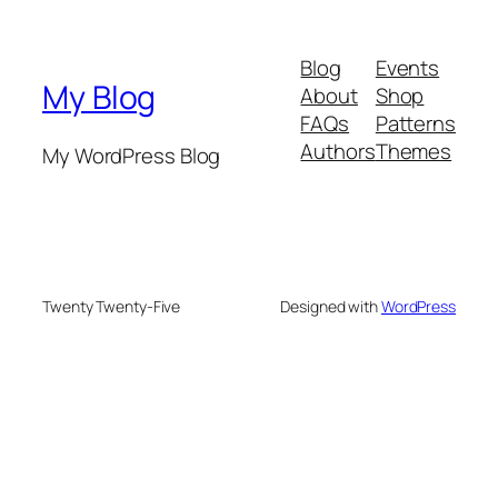
Blog
Events
My Blog
About
Shop
FAQs
Patterns
Authors
Themes
My WordPress Blog
Twenty Twenty-Five
Designed with
WordPress