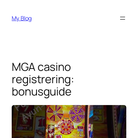
Skip
to
My Blog
content
MGA casino
registrering:
bonusguide