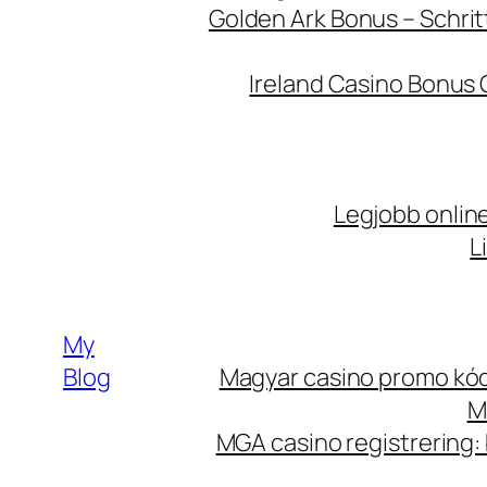
Golden Ark Bonus – Schrit
Ireland Casino Bonus
Legjobb online
L
My
Blog
Magyar casino promo kód 
M
MGA casino registrering