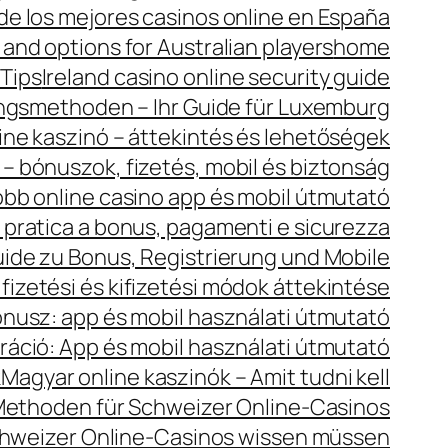
de los mejores casinos online en España
 and options for Australian players
home
Tips
Ireland casino online security guide
ngsmethoden – Ihr Guide für Luxemburg
ine kaszinó – áttekintés és lehetőségek
 – bónuszok, fizetés, mobil és biztonság
obb online casino app és mobil útmutató
pratica a bonus, pagamenti e sicurezza
uide zu Bonus, Registrierung und Mobile
fizetési és kifizetési módok áttekintése
ónusz: app és mobil használati útmutató
ráció: App és mobil használati útmutató
k
Magyar online kaszinók – Amit tudni kell
d Methoden für Schweizer Online-Casinos
Schweizer Online-Casinos wissen müssen