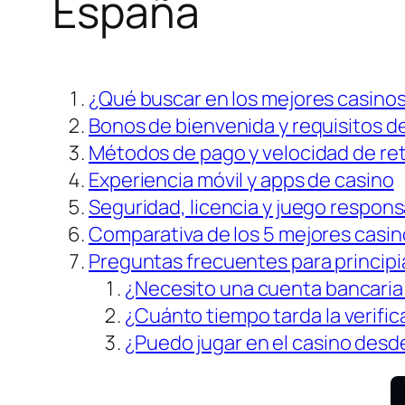
España
¿Qué buscar en los mejores casinos
Bonos de bienvenida y requisitos d
Métodos de pago y velocidad de ret
Experiencia móvil y apps de casino
Seguridad, licencia y juego respon
Comparativa de los 5 mejores casin
Preguntas frecuentes para princip
¿Necesito una cuenta bancaria
¿Cuánto tiempo tarda la verifi
¿Puedo jugar en el casino desd