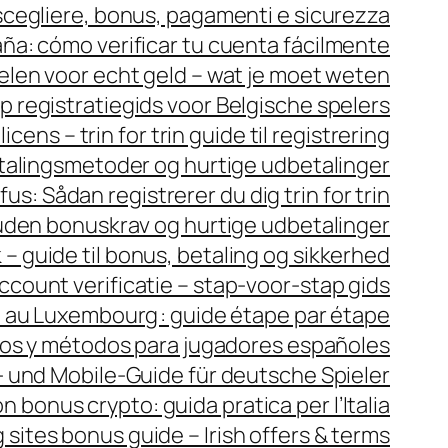
scegliere, bonus, pagamenti e sicurezza
aña: cómo verificar tu cuenta fácilmente
elen voor echt geld – wat je moet weten
p registratiegids voor Belgische spelers
cens – trin for trin guide til registrering
talingsmetoder og hurtige udbetalinger
s: Sådan registrerer du dig trin for trin
uden bonuskrav og hurtige udbetalinger
– guide til bonus, betaling og sikkerhed
count verificatie – stap‑voor‑stap gids
e au Luxembourg : guide étape par étape
os y métodos para jugadores españoles
und Mobile‑Guide für deutsche Spieler
 bonus crypto: guida pratica per l’Italia
 sites bonus guide – Irish offers & terms