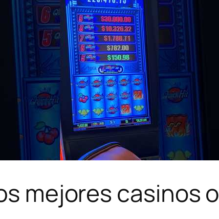
los mejores casinos 