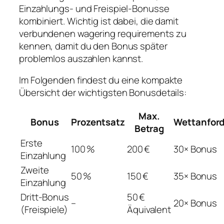
Einzahlungs‑ und Freispiel‑Bonusse
kombiniert. Wichtig ist dabei, die damit
verbundenen
wagering requirements
zu
kennen, damit du den Bonus später
problemlos auszahlen kannst.
Im Folgenden findest du eine kompakte
Übersicht der wichtigsten Bonusdetails:
Max.
Bonus
Prozentsatz
Wettanfor
Betrag
Erste
100 %
200 €
30× Bonus
Einzahlung
Zweite
50 %
150 €
35× Bonus
Einzahlung
Dritt‑Bonus
50 €
–
20× Bonus
(Freispiele)
Äquivalent