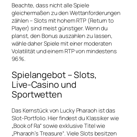
Beachte, dass nicht alle Spiele
gleichermaßen zu den Wettanforderungen
zählen – Slots mit hohem RTP (Return to
Player) sind meist günstiger. Wenn du
planst, den Bonus auszahlen zu lassen,
wähle daher Spiele mit einer moderaten
Volatilität und einem RTP von mindestens
96 %.
Spielangebot – Slots,
Live‑Casino und
Sportwetten
Das Kernstück von Lucky Pharaoh ist das
Slot‑Portfolio. Hier findest du Klassiker wie
„Book of Ra“ sowie exklusive Titel wie
„Pharaoh’s Treasure“. Viele Slots besitzen