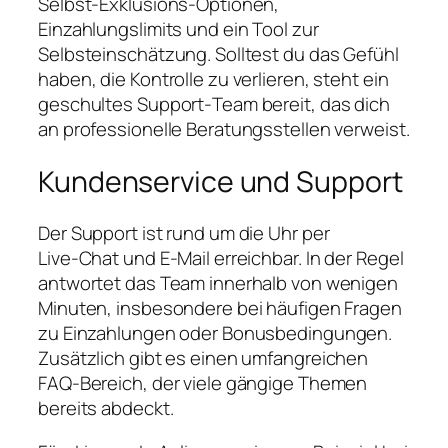
Selbst‑Exklusions‑Optionen,
Einzahlungslimits und ein Tool zur
Selbsteinschätzung. Solltest du das Gefühl
haben, die Kontrolle zu verlieren, steht ein
geschultes Support‑Team bereit, das dich
an professionelle Beratungsstellen verweist.
Kundenservice und Support
Der Support ist rund um die Uhr per
Live‑Chat und E‑Mail erreichbar. In der Regel
antwortet das Team innerhalb von wenigen
Minuten, insbesondere bei häufigen Fragen
zu Einzahlungen oder Bonusbedingungen.
Zusätzlich gibt es einen umfangreichen
FAQ‑Bereich, der viele gängige Themen
bereits abdeckt.