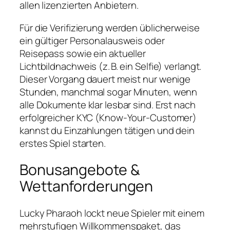
allen lizenzierten Anbietern.
Für die Verifizierung werden üblicherweise
ein gültiger Personalausweis oder
Reisepass sowie ein aktueller
Lichtbildnachweis (z. B. ein Selfie) verlangt.
Dieser Vorgang dauert meist nur wenige
Stunden, manchmal sogar Minuten, wenn
alle Dokumente klar lesbar sind. Erst nach
erfolgreicher KYC (Know‑Your‑Customer)
kannst du Einzahlungen tätigen und dein
erstes Spiel starten.
Bonusangebote &
Wettanforderungen
Lucky Pharaoh lockt neue Spieler mit einem
mehrstufigen Willkommenspaket, das