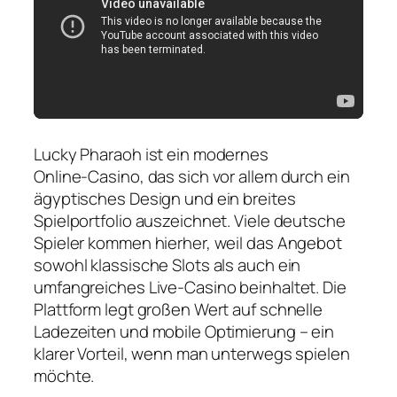
Lucky Pharaoh ist ein modernes
Online‑Casino, das sich vor allem durch ein
ägyptisches Design und ein breites
Spielportfolio auszeichnet. Viele deutsche
Spieler kommen hierher, weil das Angebot
sowohl klassische Slots als auch ein
umfangreiches Live‑Casino beinhaltet. Die
Plattform legt großen Wert auf schnelle
Ladezeiten und mobile Optimierung – ein
klarer Vorteil, wenn man unterwegs spielen
möchte.