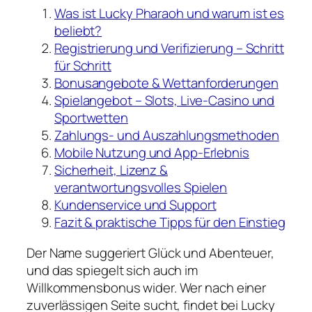
Was ist Lucky Pharaoh und warum ist es
beliebt?
Registrierung und Verifizierung – Schritt
für Schritt
Bonusangebote & Wettanforderungen
Spielangebot – Slots, Live‑Casino und
Sportwetten
Zahlungs- und Auszahlungsmethoden
Mobile Nutzung und App‑Erlebnis
Sicherheit, Lizenz &
verantwortungsvolles Spielen
Kundenservice und Support
Fazit & praktische Tipps für den Einstieg
Der Name suggeriert Glück und Abenteuer,
und das spiegelt sich auch im
Willkommensbonus wider. Wer nach einer
zuverlässigen Seite sucht, findet bei Lucky