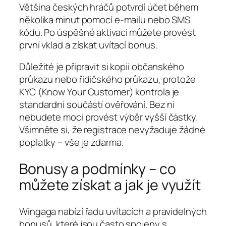
Většina českých hráčů potvrdí účet během
několika minut pomocí e‑mailu nebo SMS
kódu. Po úspěšné aktivaci můžete provést
první vklad a získat uvítací bonus.
Důležité je připravit si kopii občanského
průkazu nebo řidičského průkazu, protože
KYC (Know Your Customer) kontrola je
standardní součástí ověřování. Bez ní
nebudete moci provést výběr vyšší částky.
Všimněte si, že registrace nevyžaduje žádné
poplatky – vše je zdarma.
Bonusy a podmínky – co
můžete získat a jak je využít
Wingaga nabízí řadu uvítacích a pravidelných
bonusů, které jsou často spojeny s