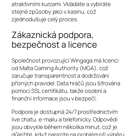
atraktivními kurzami. Vkládáte a vybíráte
stejné způsoby jako v kasinu, což
zjednodušuje celý proces.
Zákaznická podpora,
bezpečnost a licence
Společnost provozující Wingaga má licenci
od Malta Gaming Authority (MGA), což
zaručuje transparentnost a dodržování
přísných pravidel. Data hráčů jsou šifrována
pomocí SSL certifikátu, takže osobní a
finanční informace jsou v bezpečí.
Podpora je dostupná 24/7 prostřednictvím
live chatu, e‑mailu a telefonicky. Odpovědi
jsou obvykle během několika minut, což je
důležité, když narazíte na problém při výběru