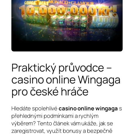
Praktický průvodce –
casino online Wingaga
pro české hráče
Hledáte spolehlivé
casino online wingaga
s
přehlednými podmínkami a rychlým
výběrem? Tento článek vám ukáže, jak se
zaregistrovat, využít bonusy a bezpečně