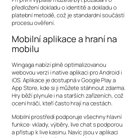
předložení dokladu o identitě a dokladu o
platební metodě, což je standardní součástí
procesu ověření.
Mobilní aplikace a hraní na
mobilu
Wingaga nabízí plně optimalizovanou
webovou verzi i native aplikaci pro Android i
iOS. Aplikace je dostupná v Google Play a
App Store, kde si ji můžete stáhnout zdarma.
Hry běží plynule i na starších zařízeních, což
ocení hráči, kteří často hrají na cestách.
Mobilní prostředí podporuje všechny hlavní
funkce: vklady, výběry, live chat s podporou
a přístup k live kasinu. Navíc jsou v aplikaci