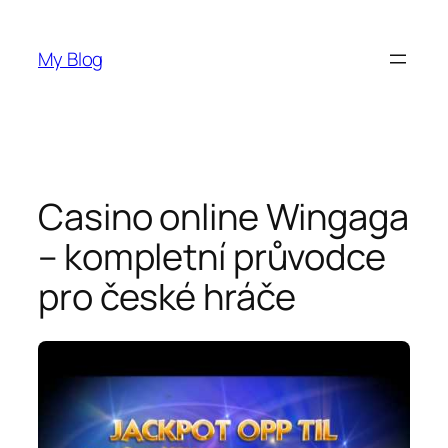
Skip
to
My Blog
content
Casino online Wingaga
– kompletní průvodce
pro české hráče