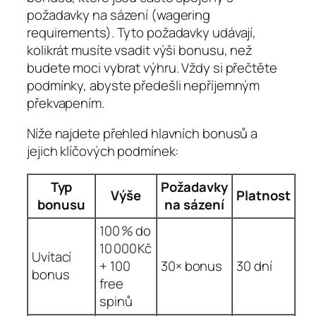
požadavky na sázení (wagering
requirements). Tyto požadavky udávají,
kolikrát musíte vsadit výši bonusu, než
budete moci vybrat výhru. Vždy si přečtěte
podmínky, abyste předešli nepříjemným
překvapením.
Níže najdete přehled hlavních bonusů a
jejich klíčových podmínek:
Typ
Požadavky
Výše
Platnost
bonusu
na sázení
100 % do
10 000 Kč
Uvítací
+ 100
30× bonus
30 dní
bonus
free
spinů